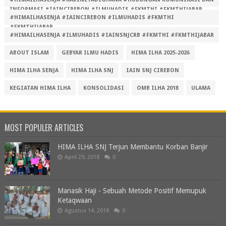
INFORMASI #IAINCIREBON #ILMUHADIS #FKMTHI #FKMTHIJABAR
#HIMAILHASENJA #IAINCIREBON #ILMUHADIS #FKMTHI
#FKMTHIJABAR
#HIMAILHASENJA #ILMUHADIS #IAINSNJCRB #FKMTHI #FKMTHIJABAR
ABOUT ISLAM
GEBYAR ILMU HADIS
HIMA ILHA 2025-2026
HIMA ILHA SENJA
HIMA ILHA SNJ
IAIN SNJ CIREBON
KEGIATAN HIMA ILHA
KONSOLIDASI
OMB ILHA 2018
ULAMA
MOST POPULER ARTICLES
HIMA ILHA SNJ Terjun Membantu Korban Banjir
April 29, 2018
0
Manasik Haji - Sebuah Metode Positif Memupuk
Ketaqwaan
Agustus 14, 2018
0