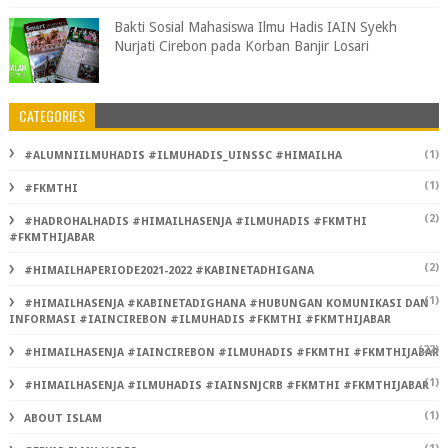
Bakti Sosial Mahasiswa Ilmu Hadis IAIN Syekh
Nurjati Cirebon pada Korban Banjir Losari
CATEGORIES
(1)
#ALUMNIILMUHADIS #ILMUHADIS_UINSSC #HIMAILHA
(1)
#FKMTHI
(2)
#HADROHALHADIS #HIMAILHASENJA #ILMUHADIS #FKMTHI
#FKMTHIJABAR
(2)
#HIMAILHAPERIODE2021-2022 #KABINETADHIGANA
(1)
#HIMAILHASENJA #KABINETADIGHANA #HUBUNGAN KOMUNIKASI DAN
INFORMASI #IAINCIREBON #ILMUHADIS #FKMTHI #FKMTHIJABAR
(22)
#HIMAILHASENJA #IAINCIREBON #ILMUHADIS #FKMTHI #FKMTHIJABAR
(1)
#HIMAILHASENJA #ILMUHADIS #IAINSNJCRB #FKMTHI #FKMTHIJABAR
(1)
ABOUT ISLAM