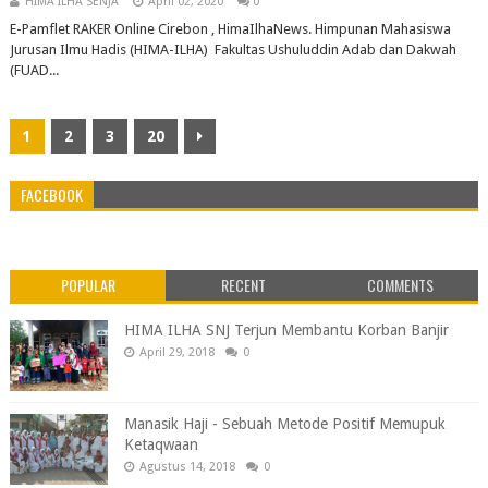
HIMA ILHA SENJA
April 02, 2020
0
E-Pamflet RAKER Online Cirebon , HimaIlhaNews. Himpunan Mahasiswa
Jurusan Ilmu Hadis (HIMA-ILHA) Fakultas Ushuluddin Adab dan Dakwah
(FUAD...
1
2
3
20
FACEBOOK
POPULAR
RECENT
COMMENTS
HIMA ILHA SNJ Terjun Membantu Korban Banjir
April 29, 2018
0
Manasik Haji - Sebuah Metode Positif Memupuk
Ketaqwaan
Agustus 14, 2018
0