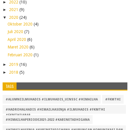
►
2022
(10)
►
2021
(9)
▼
2020
(24)
Oktober 2020
(4)
Juli 2020
(7)
April 2020
(6)
Maret 2020
(6)
Februari 2020
(1)
►
2019
(16)
►
2018
(5)
TAGS
#ALUMNIILMUHADIS #ILMUHADIS_UINSSC #HIMAILHA
#FKMTHI
#HADROHALHADIS #HIMAILHASENJA #ILMUHADIS #FKMTHI
#FKMTHIJABAR
#HIMAILHAPERIODE2021-2022 #KABINETADHIGANA
#HIMAILHASENJA #KABINETADIGHANA #HUBUNGAN KOMUNIKASI DAN