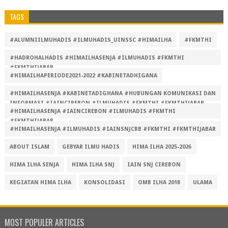
TAGS
#ALUMNIILMUHADIS #ILMUHADIS_UINSSC #HIMAILHA
#FKMTHI
#HADROHALHADIS #HIMAILHASENJA #ILMUHADIS #FKMTHI
#FKMTHIJABAR
#HIMAILHAPERIODE2021-2022 #KABINETADHIGANA
#HIMAILHASENJA #KABINETADIGHANA #HUBUNGAN KOMUNIKASI DAN
INFORMASI #IAINCIREBON #ILMUHADIS #FKMTHI #FKMTHIJABAR
#HIMAILHASENJA #IAINCIREBON #ILMUHADIS #FKMTHI
#FKMTHIJABAR
#HIMAILHASENJA #ILMUHADIS #IAINSNJCRB #FKMTHI #FKMTHIJABAR
ABOUT ISLAM
GEBYAR ILMU HADIS
HIMA ILHA 2025-2026
HIMA ILHA SENJA
HIMA ILHA SNJ
IAIN SNJ CIREBON
KEGIATAN HIMA ILHA
KONSOLIDASI
OMB ILHA 2018
ULAMA
MOST POPULER ARTICLES