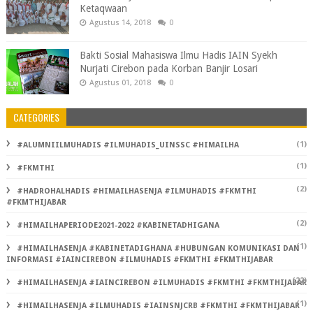
Ketaqwaan
Agustus 14, 2018
0
Bakti Sosial Mahasiswa Ilmu Hadis IAIN Syekh
Nurjati Cirebon pada Korban Banjir Losari
Agustus 01, 2018
0
CATEGORIES
(1)
#ALUMNIILMUHADIS #ILMUHADIS_UINSSC #HIMAILHA
(1)
#FKMTHI
(2)
#HADROHALHADIS #HIMAILHASENJA #ILMUHADIS #FKMTHI
#FKMTHIJABAR
(2)
#HIMAILHAPERIODE2021-2022 #KABINETADHIGANA
(1)
#HIMAILHASENJA #KABINETADIGHANA #HUBUNGAN KOMUNIKASI DAN
INFORMASI #IAINCIREBON #ILMUHADIS #FKMTHI #FKMTHIJABAR
(22)
#HIMAILHASENJA #IAINCIREBON #ILMUHADIS #FKMTHI #FKMTHIJABAR
(1)
#HIMAILHASENJA #ILMUHADIS #IAINSNJCRB #FKMTHI #FKMTHIJABAR