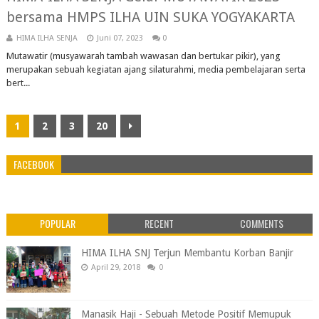
bersama HMPS ILHA UIN SUKA YOGYAKARTA
HIMA ILHA SENJA
Juni 07, 2023
0
Mutawatir (musyawarah tambah wawasan dan bertukar pikir), yang
merupakan sebuah kegiatan ajang silaturahmi, media pembelajaran serta
bert...
1
2
3
20
FACEBOOK
POPULAR
RECENT
COMMENTS
HIMA ILHA SNJ Terjun Membantu Korban Banjir
April 29, 2018
0
Manasik Haji - Sebuah Metode Positif Memupuk