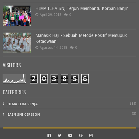
HIMA ILHA SNJ Terjun Membantu Korban Banjir
April 29, 2018
0
Manasik Haji - Sebuah Metode Positif Memupuk
Ketaqwaan
Agustus 14, 2018
0
VISITORS
2
0
3
8
5
6
CATEGORIES
(14)
HIMA ILHA SENJA
(3)
IAIN SNJ CIREBON