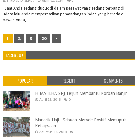
HIMA ILHA SENJA
April 02, 2024
0
Saat Anda sedang duduk di dalam pesawat yang sedang terbang di
udara lalu Anda memperhatikan pemandangan indah yang berada di
bawah Anda, ...
1
2
3
20
FACEBOOK
POPULAR
RECENT
COMMENTS
HIMA ILHA SNJ Terjun Membantu Korban Banjir
April 29, 2018
0
Manasik Haji - Sebuah Metode Positif Memupuk
Ketaqwaan
Agustus 14, 2018
0