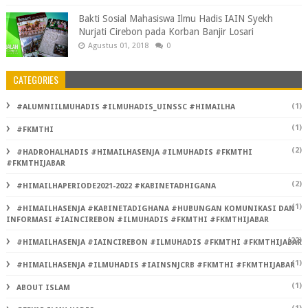
Bakti Sosial Mahasiswa Ilmu Hadis IAIN Syekh
Nurjati Cirebon pada Korban Banjir Losari
Agustus 01, 2018
0
CATEGORIES
(1)
#ALUMNIILMUHADIS #ILMUHADIS_UINSSC #HIMAILHA
(1)
#FKMTHI
(2)
#HADROHALHADIS #HIMAILHASENJA #ILMUHADIS #FKMTHI
#FKMTHIJABAR
(2)
#HIMAILHAPERIODE2021-2022 #KABINETADHIGANA
(1)
#HIMAILHASENJA #KABINETADIGHANA #HUBUNGAN KOMUNIKASI DAN
INFORMASI #IAINCIREBON #ILMUHADIS #FKMTHI #FKMTHIJABAR
(22)
#HIMAILHASENJA #IAINCIREBON #ILMUHADIS #FKMTHI #FKMTHIJABAR
(1)
#HIMAILHASENJA #ILMUHADIS #IAINSNJCRB #FKMTHI #FKMTHIJABAR
(1)
ABOUT ISLAM