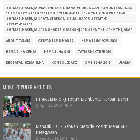
#HIMAILHASENJA #KABINETADIGHANA #HUBUNGAN KOMUNIKASI DAN
INFORMASI #IAINCIREBON #ILMUHADIS #FKMTHI #FKMTHIJABAR
#HIMAILHASENJA #IAINCIREBON #ILMUHADIS #FKMTHI
#FKMTHIJABAR
#HIMAILHASENJA #ILMUHADIS #IAINSNJCRB #FKMTHI #FKMTHIJABAR
ABOUT ISLAM
GEBYAR ILMU HADIS
HIMA ILHA 2025-2026
HIMA ILHA SENJA
HIMA ILHA SNJ
IAIN SNJ CIREBON
KEGIATAN HIMA ILHA
KONSOLIDASI
OMB ILHA 2018
ULAMA
MOST POPULER ARTICLES
HIMA ILHA SNJ Terjun Membantu Korban Banjir
April 29, 2018
0
Manasik Haji - Sebuah Metode Positif Memupuk
Ketaqwaan
Agustus 14, 2018
0