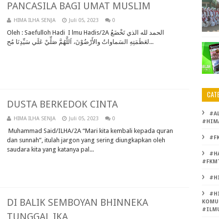
PANCASILA BAGI UMAT MUSLIM
HIMA ILHA SENJA
Juli 05, 2023
0
Oleh : Saefulloh Hadi I lmu Hadis/2A الحمد لله الذي تَخْضَعُ
لعَظَمَتِهِ السَماواتُ والأَرْضُوْنَ، اَللَّهُمَّ صَلِّيْ عَلَي سَيِّدِنَا مُح...
CAT
DUSTA BERKEDOK CINTA
#A
HIMA ILHA SENJA
Juli 05, 2023
0
#HIM
Muhammad Said/ILHA/2A “Mari kita kembali kepada quran
#F
dan sunnah”, itulah jargon yang sering diungkapkan oleh
saudara kita yang katanya pal...
#H
#FKM
#H
#H
DI BALIK SEMBOYAN BHINNEKA
KOMU
#ILM
TUNGGAL IKA