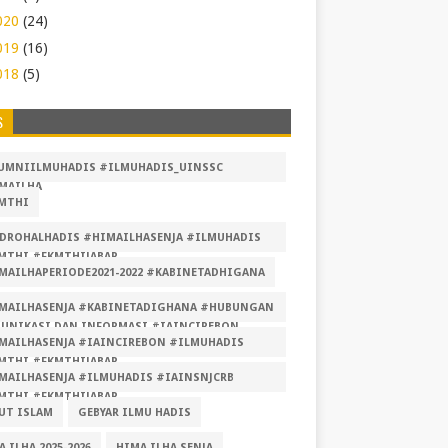
020
(24)
019
(16)
018
(5)
S
UMNIILMUHADIS #ILMUHADIS_UINSSC
MAILHA
MTHI
DROHALHADIS #HIMAILHASENJA #ILMUHADIS
MTHI #FKMTHIJABAR
MAILHAPERIODE2021-2022 #KABINETADHIGANA
MAILHASENJA #KABINETADIGHANA #HUBUNGAN
UNIKASI DAN INFORMASI #IAINCIREBON
MAILHASENJA #IAINCIREBON #ILMUHADIS
MUHADIS #FKMTHI #FKMTHIJABAR
MTHI #FKMTHIJABAR
MAILHASENJA #ILMUHADIS #IAINSNJCRB
MTHI #FKMTHIJABAR
UT ISLAM
GEBYAR ILMU HADIS
 ILHA 2025-2026
HIMA ILHA SENJA