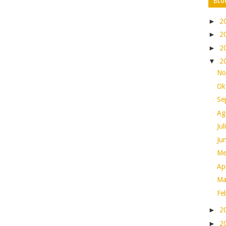
►
2
►
2
►
2
▼
2
No
Ok
Se
Ag
Ju
Ju
Me
Ap
Ma
Fe
►
2
►
2