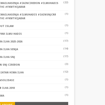
(22)
IMAILHASENJA #IAINCIREBON #ILMUHADIS
THI #FKMTHIJABAR
(1)
IMAILHASENJA #ILMUHADIS #IAINSNJCRB
THI #FKMTHIJABAR
(1)
OUT ISLAM
(1)
YAR ILMU HADIS
(17)
A ILHA 2025-2026
(14)
A ILHA SENJA
(17)
A ILHA SNJ
(3)
N SNJ CIREBON
(12)
GIATAN HIMA ILHA
(1)
NSOLIDASI
(1)
 ILHA 2018
(1)
AMA
G ARCHIVE