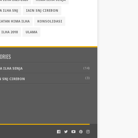
A ILHA SNJ
IAIN SNJ CIREBON
IATAN HIMA ILHA
KONSOLIDASI
 ILHA 2018
ULAMA
ORIES
(14)
A ILHA SENJA
(3)
N SNJ CIREBON