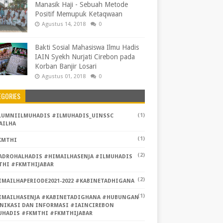
Manasik Haji - Sebuah Metode
Positif Memupuk Ketaqwaan
Agustus 14, 2018
0
Bakti Sosial Mahasiswa Ilmu Hadis
IAIN Syekh Nurjati Cirebon pada
Korban Banjir Losari
Agustus 01, 2018
0
EGORIES
(1)
LUMNIILMUHADIS #ILMUHADIS_UINSSC
AILHA
(1)
KMTHI
(2)
ADROHALHADIS #HIMAILHASENJA #ILMUHADIS
THI #FKMTHIJABAR
(2)
IMAILHAPERIODE2021-2022 #KABINETADHIGANA
(1)
IMAILHASENJA #KABINETADIGHANA #HUBUNGAN
NIKASI DAN INFORMASI #IAINCIREBON
UHADIS #FKMTHI #FKMTHIJABAR