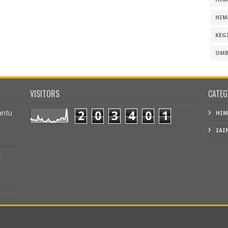
HIM
KEG
OMB
VISITORS
CATEG
antu
2
0
3
4
0
1
HIM
IAI
e