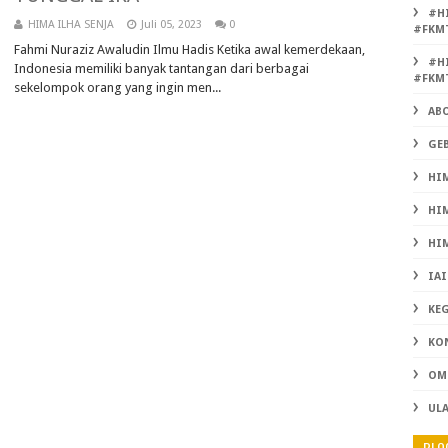
#H
HIMA ILHA SENJA
Juli 05, 2023
0
#FKM
Fahmi Nuraziz Awaludin Ilmu Hadis Ketika awal kemerdekaan,
#H
Indonesia memiliki banyak tantangan dari berbagai
#FKM
sekelompok orang yang ingin men...
AB
GEB
HIM
HIM
HIM
IAI
KE
KO
OMB
UL
BLO