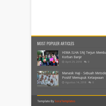
MOST POPULER ARTICLES
HIMA ILHA SNJ Terjun Memb
Korban Banjir
April 29, 2018
0
Manasik Haji - Sebuah Metod
Positif Memupuk Ketaqwaan
Agustus 14, 2018
0
Template By
SoraTemplates