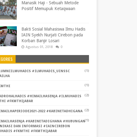
Manasik Haji - Sebuah Metode
Positif Memupuk Ketaqwaan
Bakti Sosial Mahasiswa Ilmu Hadis
IAIN Syekh Nurjati Cirebon pada
Korban Banjir Losari
Agustus 01, 2018
0
EGORIES
(1)
LUMNIILMUHADIS #ILMUHADIS_UINSSC
AILHA
(1)
KMTHI
(2)
ADROHALHADIS #HIMAILHASENJA #ILMUHADIS
THI #FKMTHIJABAR
(2)
IMAILHAPERIODE2021-2022 #KABINETADHIGANA
(1)
IMAILHASENJA #KABINETADIGHANA #HUBUNGAN
NIKASI DAN INFORMASI #IAINCIREBON
UHADIS #FKMTHI #FKMTHIJABAR