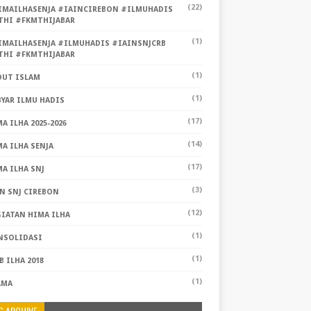
(22)
IMAILHASENJA #IAINCIREBON #ILMUHADIS
THI #FKMTHIJABAR
(1)
IMAILHASENJA #ILMUHADIS #IAINSNJCRB
THI #FKMTHIJABAR
(1)
OUT ISLAM
(1)
YAR ILMU HADIS
(17)
A ILHA 2025-2026
(14)
A ILHA SENJA
(17)
A ILHA SNJ
(3)
N SNJ CIREBON
(12)
GIATAN HIMA ILHA
(1)
NSOLIDASI
(1)
 ILHA 2018
(1)
AMA
G ARCHIVE