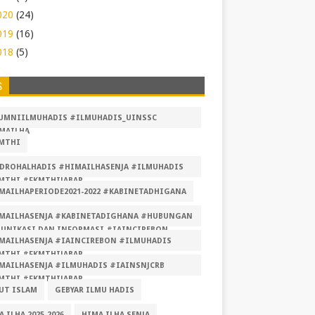
020
(24)
019
(16)
018
(5)
S
UMNIILMUHADIS #ILMUHADIS_UINSSC
MAILHA
MTHI
DROHALHADIS #HIMAILHASENJA #ILMUHADIS
MTHI #FKMTHIJABAR
MAILHAPERIODE2021-2022 #KABINETADHIGANA
MAILHASENJA #KABINETADIGHANA #HUBUNGAN
UNIKASI DAN INFORMASI #IAINCIREBON
MAILHASENJA #IAINCIREBON #ILMUHADIS
MUHADIS #FKMTHI #FKMTHIJABAR
MTHI #FKMTHIJABAR
MAILHASENJA #ILMUHADIS #IAINSNJCRB
MTHI #FKMTHIJABAR
UT ISLAM
GEBYAR ILMU HADIS
 ILHA 2025-2026
HIMA ILHA SENJA