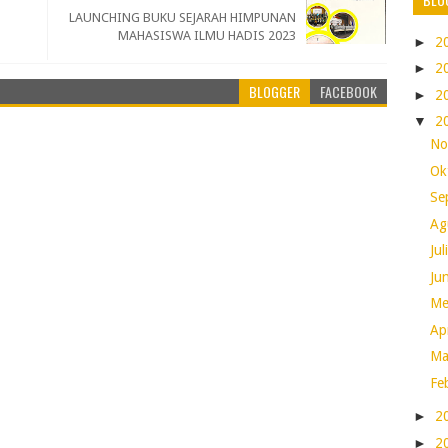
LAUNCHING BUKU SEJARAH HIMPUNAN
MAHASISWA ILMU HADIS 2023
►
2
►
2
BLOGGER
FACEBOOK
►
2
▼
2
No
Ok
Se
Ag
Ju
Ju
Me
Ap
Ma
Fe
►
2
►
2