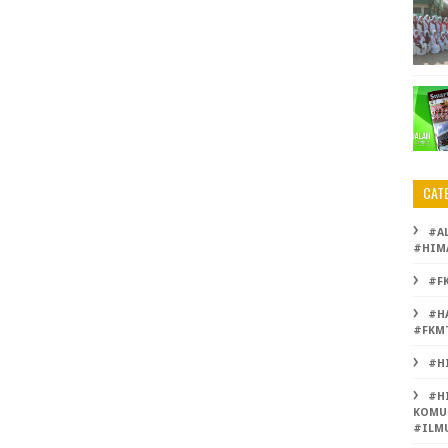
CAT
#A
#HIM
#F
#H
#FKM
#H
#H
KOMU
#ILM