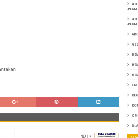
#H
#FKM
#H
#FKM
AB
GEB
HIM
HIM
rantakan
HIM
IAI
KE
KO
OMB
UL
NEXT
BLO