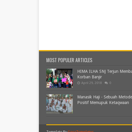
MOST POPULER ARTICLES
HIMA ILHA SNJ Terjun Memb
Korban Banjir
April 29, 2018
0
Manasik Haji - Sebuah Metod
Positif Memupuk Ketaqwaan
Template By
SoraTemplates