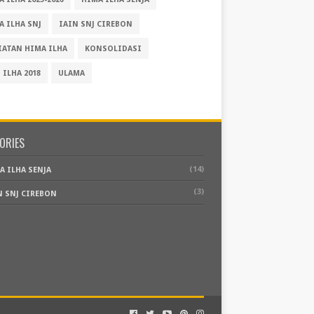
A ILHA SNJ
IAIN SNJ CIREBON
IATAN HIMA ILHA
KONSOLIDASI
 ILHA 2018
ULAMA
ORIES
(14)
A ILHA SENJA
(3)
N SNJ CIREBON