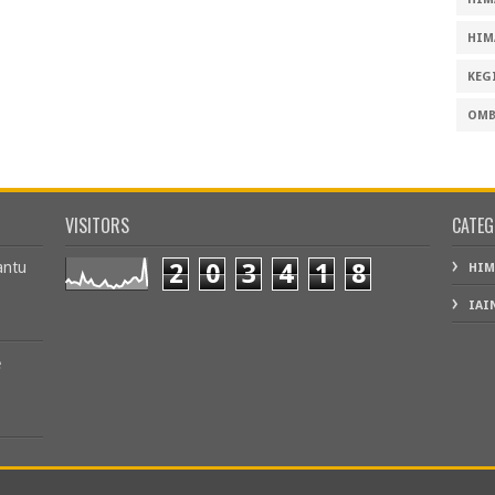
HIM
KEG
OMB
VISITORS
CATEG
antu
2
0
3
4
1
8
HIM
IAI
e