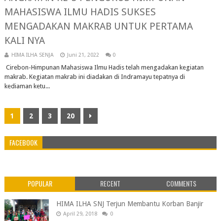
MAHASISWA ILMU HADIS SUKSES
MENGADAKAN MAKRAB UNTUK PERTAMA
KALI NYA
HIMA ILHA SENJA
Juni 21, 2022
0
Cirebon-Himpunan Mahasiswa Ilmu Hadis telah mengadakan kegiatan
makrab. Kegiatan makrab ini diadakan di Indramayu tepatnya di
kediaman ketu...
1
2
3
20
FACEBOOK
POPULAR
RECENT
COMMENTS
HIMA ILHA SNJ Terjun Membantu Korban Banjir
April 29, 2018
0