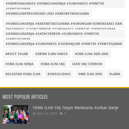
#HADROHALHADIS #HIMAILHASENJA #ILMUHADIS #FKMTHI
#FKMTHIJABAR
#HIMAILHAPERIODE2021-2022 #KABINETADHIGANA
#HIMAILHASENJA #KABINETADIGHANA #HUBUNGAN KOMUNIKASI DAN
INFORMASI #IAINCIREBON #ILMUHADIS #FKMTHI #FKMTHIJABAR
#HIMAILHASENJA #IAINCIREBON #ILMUHADIS #FKMTHI
#FKMTHIJABAR
#HIMAILHASENJA #ILMUHADIS #IAINSNJCRB #FKMTHI #FKMTHIJABAR
ABOUT ISLAM
GEBYAR ILMU HADIS
HIMA ILHA 2025-2026
HIMA ILHA SENJA
HIMA ILHA SNJ
IAIN SNJ CIREBON
KEGIATAN HIMA ILHA
KONSOLIDASI
OMB ILHA 2018
ULAMA
MOST POPULER ARTICLES
HIMA ILHA SNJ Terjun Membantu Korban Banjir
April 29, 2018
0