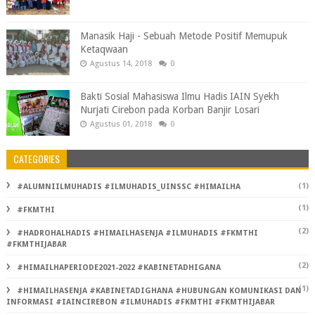
Manasik Haji - Sebuah Metode Positif Memupuk
Ketaqwaan
Agustus 14, 2018
0
Bakti Sosial Mahasiswa Ilmu Hadis IAIN Syekh
Nurjati Cirebon pada Korban Banjir Losari
Agustus 01, 2018
0
CATEGORIES
(1)
#ALUMNIILMUHADIS #ILMUHADIS_UINSSC #HIMAILHA
(1)
#FKMTHI
(2)
#HADROHALHADIS #HIMAILHASENJA #ILMUHADIS #FKMTHI
#FKMTHIJABAR
(2)
#HIMAILHAPERIODE2021-2022 #KABINETADHIGANA
(1)
#HIMAILHASENJA #KABINETADIGHANA #HUBUNGAN KOMUNIKASI DAN
INFORMASI #IAINCIREBON #ILMUHADIS #FKMTHI #FKMTHIJABAR