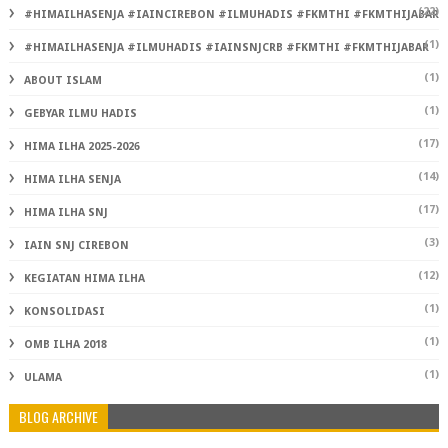
(22)
#HIMAILHASENJA #IAINCIREBON #ILMUHADIS #FKMTHI #FKMTHIJABAR
(1)
#HIMAILHASENJA #ILMUHADIS #IAINSNJCRB #FKMTHI #FKMTHIJABAR
(1)
ABOUT ISLAM
(1)
GEBYAR ILMU HADIS
(17)
HIMA ILHA 2025-2026
(14)
HIMA ILHA SENJA
(17)
HIMA ILHA SNJ
(3)
IAIN SNJ CIREBON
(12)
KEGIATAN HIMA ILHA
(1)
KONSOLIDASI
(1)
OMB ILHA 2018
(1)
ULAMA
BLOG ARCHIVE