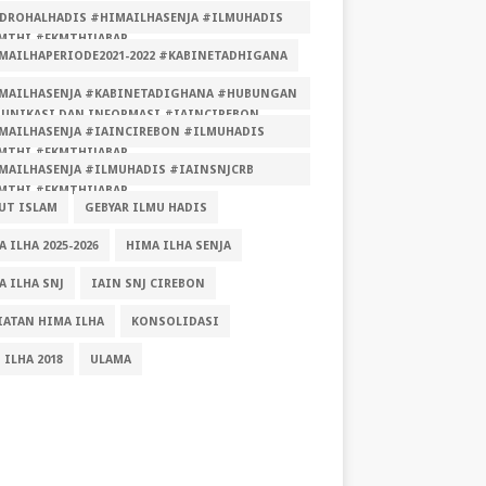
DROHALHADIS #HIMAILHASENJA #ILMUHADIS
MTHI #FKMTHIJABAR
MAILHAPERIODE2021-2022 #KABINETADHIGANA
MAILHASENJA #KABINETADIGHANA #HUBUNGAN
UNIKASI DAN INFORMASI #IAINCIREBON
MAILHASENJA #IAINCIREBON #ILMUHADIS
MUHADIS #FKMTHI #FKMTHIJABAR
MTHI #FKMTHIJABAR
MAILHASENJA #ILMUHADIS #IAINSNJCRB
MTHI #FKMTHIJABAR
UT ISLAM
GEBYAR ILMU HADIS
 ILHA 2025-2026
HIMA ILHA SENJA
A ILHA SNJ
IAIN SNJ CIREBON
IATAN HIMA ILHA
KONSOLIDASI
 ILHA 2018
ULAMA