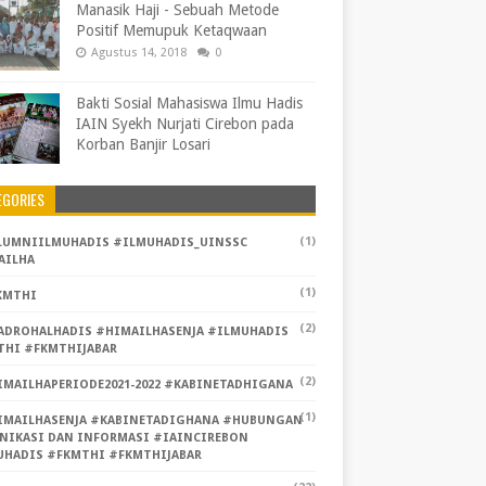
Manasik Haji - Sebuah Metode
Positif Memupuk Ketaqwaan
Agustus 14, 2018
0
Bakti Sosial Mahasiswa Ilmu Hadis
IAIN Syekh Nurjati Cirebon pada
Korban Banjir Losari
EGORIES
(1)
LUMNIILMUHADIS #ILMUHADIS_UINSSC
AILHA
(1)
KMTHI
(2)
ADROHALHADIS #HIMAILHASENJA #ILMUHADIS
THI #FKMTHIJABAR
(2)
IMAILHAPERIODE2021-2022 #KABINETADHIGANA
(1)
IMAILHASENJA #KABINETADIGHANA #HUBUNGAN
NIKASI DAN INFORMASI #IAINCIREBON
UHADIS #FKMTHI #FKMTHIJABAR