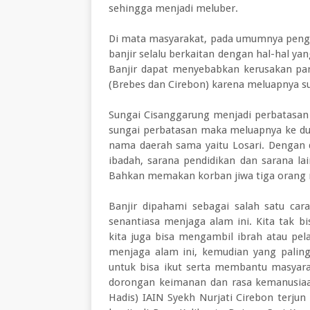
sehingga menjadi meluber.
Di mata masyarakat, pada umumnya penger
banjir selalu berkaitan dengan hal-hal y
Banjir dapat menyebabkan kerusakan para
(Brebes dan Cirebon) karena meluapnya su
Sungai Cisanggarung menjadi perbatasan 
sungai perbatasan maka meluapnya ke du
nama daerah sama yaitu Losari. Dengan d
ibadah, sarana pendidikan dan sarana l
Bahkan memakan korban jiwa tiga orang 
Banjir dipahami sebagai salah satu car
senantiasa menjaga alam ini. Kita tak bi
kita juga bisa mengambil ibrah atau pela
menjaga alam ini, kemudian yang paling p
untuk bisa ikut serta membantu masyarak
dorongan keimanan dan rasa kemanusia
Hadis) IAIN Syekh Nurjati Cirebon terj