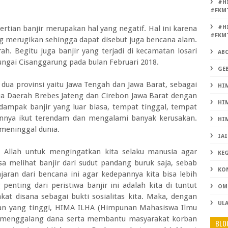
#H
#FKM
tian banjir merupakan hal yang negatif. Hal ini karena
#H
#FKM
ang merugikan sehingga dapat disebut juga bencana alam.
h. Begitu juga banjir yang terjadi di kecamatan losari
AB
ngai Cisanggarung pada bulan Februari 2018.
GEB
dua provinsi yaitu Jawa Tengah dan Jawa Barat, sebagai
HIM
a Daerah Brebes Jateng dan Cirebon Jawa Barat dengan
HIM
ampak banjir yang luar biasa, tempat tinggal, tempat
ainnya ikut terendam dan mengalami banyak kerusakan.
HIM
meninggal dunia.
IAI
a Allah untuk mengingatkan kita selaku manusia agar
KE
sa melihat banjir dari sudut pandang buruk saja, sebab
KO
jaran dari bencana ini agar kedepannya kita bisa lebih
enting dari peristiwa banjir ini adalah kita di tuntut
OMB
at disana sebagai bukti sosialitas kita. Maka, dengan
UL
an yang tinggi, HIMA ILHA (Himpunan Mahasiswa Ilmu
un menggalang dana serta membantu masyarakat korban
BLO