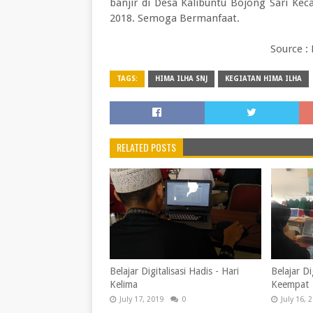
banjir di Desa Kalibuntu Bojong Sari Ke
2018. Semoga Bermanfaat.
Source :
TAGS:
HIMA ILHA SNJ
KEGIATAN HIMA ILHA
RELATED POSTS
Belajar Digitalisasi Hadis - Hari
Belajar Di
Kelima
Keempat
July 17, 2019
0
July 16, 