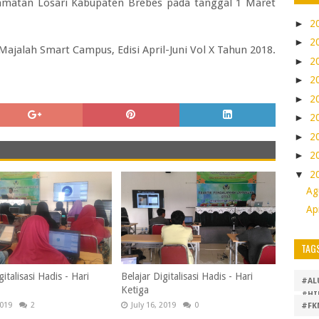
camatan Losari Kabupaten Brebes pada tanggal 1 Maret
►
2
►
2
 Majalah Smart Campus, Edisi April-Juni Vol X Tahun 2018.
►
2
►
2
►
2
►
2
►
2
►
2
▼
2
Ag
Ap
TAG
gitalisasi Hadis - Hari
Belajar Digitalisasi Hadis - Hari
#AL
Ketiga
#HI
2019
2
July 16, 2019
0
#FK