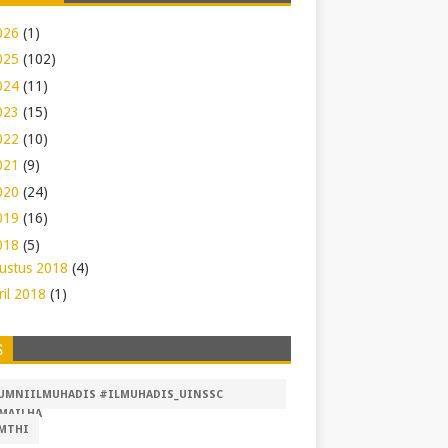
026
(1)
025
(102)
024
(11)
023
(15)
022
(10)
021
(9)
020
(24)
019
(16)
018
(5)
ustus 2018
(4)
ril 2018
(1)
S
UMNIILMUHADIS #ILMUHADIS_UINSSC
MAILHA
MTHI