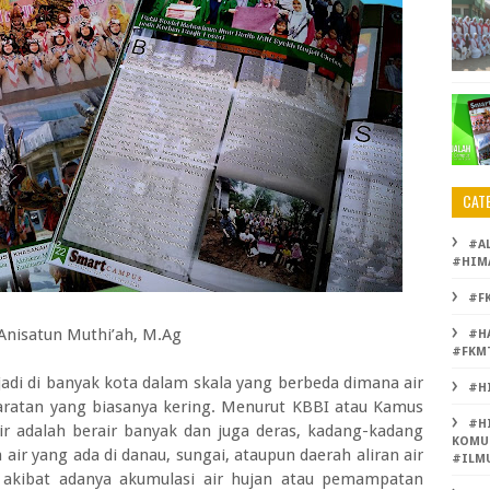
CAT
#A
#HIM
#F
 Anisatun Muthi’ah, M.Ag
#H
#FKM
jadi di banyak kota dalam skala yang berbeda dimana air
#H
aratan yang biasanya kering. Menurut KBBI atau Kamus
#H
ir adalah berair banyak dan juga deras, kadang-kadang
KOMU
 air yang ada di danau, sungai, ataupun daerah aliran air
#ILM
l akibat adanya akumulasi air hujan atau pemampatan