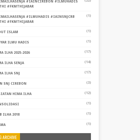
(22)
IMAILHASENJA #IAINCIREBON #ILMUHADIS
THI #FKMTHIJABAR
(1)
IMAILHASENJA #ILMUHADIS #IAINSNJCRB
THI #FKMTHIJABAR
(1)
OUT ISLAM
(1)
YAR ILMU HADIS
(17)
A ILHA 2025-2026
(14)
A ILHA SENJA
(17)
A ILHA SNJ
(3)
N SNJ CIREBON
(12)
GIATAN HIMA ILHA
(1)
NSOLIDASI
(1)
 ILHA 2018
(1)
AMA
G ARCHIVE