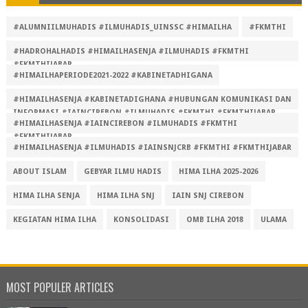
#ALUMNIILMUHADIS #ILMUHADIS_UINSSC #HIMAILHA
#FKMTHI
#HADROHALHADIS #HIMAILHASENJA #ILMUHADIS #FKMTHI
#FKMTHIJABAR
#HIMAILHAPERIODE2021-2022 #KABINETADHIGANA
#HIMAILHASENJA #KABINETADIGHANA #HUBUNGAN KOMUNIKASI DAN
INFORMASI #IAINCIREBON #ILMUHADIS #FKMTHI #FKMTHIJABAR
#HIMAILHASENJA #IAINCIREBON #ILMUHADIS #FKMTHI
#FKMTHIJABAR
#HIMAILHASENJA #ILMUHADIS #IAINSNJCRB #FKMTHI #FKMTHIJABAR
ABOUT ISLAM
GEBYAR ILMU HADIS
HIMA ILHA 2025-2026
HIMA ILHA SENJA
HIMA ILHA SNJ
IAIN SNJ CIREBON
KEGIATAN HIMA ILHA
KONSOLIDASI
OMB ILHA 2018
ULAMA
MOST POPULER ARTICLES