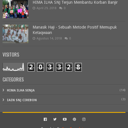
HIMA ILHA SNJ Terjun Membantu Korban Banjir
April 29, 2018
0
Manasik Haji - Sebuah Metode Positif Memupuk
Ketaqwaan
Agustus 14, 2018
0
VISITORS
2
0
3
3
2
8
CATEGORIES
(14)
HIMA ILHA SENJA
(3)
IAIN SNJ CIREBON