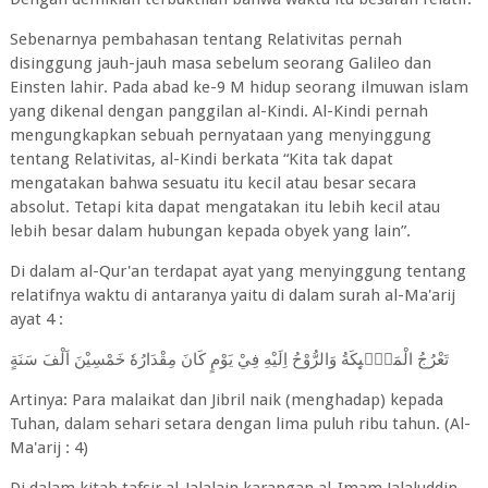
Sebenarnya pembahasan tentang Relativitas pernah
disinggung jauh-jauh masa sebelum seorang Galileo dan
Einsten lahir. Pada abad ke-9 M hidup seorang ilmuwan islam
yang dikenal dengan panggilan al-Kindi. Al-Kindi pernah
mengungkapkan sebuah pernyataan yang menyinggung
tentang Relativitas, al-Kindi berkata “Kita tak dapat
mengatakan bahwa sesuatu itu kecil atau besar secara
absolut. Tetapi kita dapat mengatakan itu lebih kecil atau
lebih besar dalam hubungan kepada obyek yang lain”.
Di dalam al-Qur'an terdapat ayat yang menyinggung tentang
relatifnya waktu di antaranya yaitu di dalam surah al-Ma'arij
ayat 4 :
تَعْرُجُ الْمَلٰۤىِٕكَةُ وَالرُّوْحُ اِلَيْهِ فِيْ يَوْمٍ كَانَ مِقْدَارُهٗ خَمْسِيْنَ اَلْفَ سَنَةٍ
Artinya: Para malaikat dan Jibril naik (menghadap) kepada
Tuhan, dalam sehari setara dengan lima puluh ribu tahun. (Al-
Ma'arij : 4)