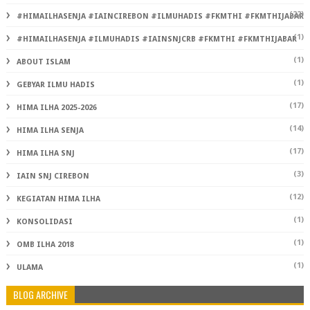
(22)
#HIMAILHASENJA #IAINCIREBON #ILMUHADIS #FKMTHI #FKMTHIJABAR
(1)
#HIMAILHASENJA #ILMUHADIS #IAINSNJCRB #FKMTHI #FKMTHIJABAR
(1)
ABOUT ISLAM
(1)
GEBYAR ILMU HADIS
(17)
HIMA ILHA 2025-2026
(14)
HIMA ILHA SENJA
(17)
HIMA ILHA SNJ
(3)
IAIN SNJ CIREBON
(12)
KEGIATAN HIMA ILHA
(1)
KONSOLIDASI
(1)
OMB ILHA 2018
(1)
ULAMA
BLOG ARCHIVE