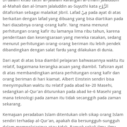
Di dalam kitab tafsir al-Jalalain karangan al-Imam Jalaluddin
al-Mahali dan al-Imam Jalaluddin as-Suyuthi kata الرُّوْح
ditafsirkan sebagai malaikat Jibril. Lafad فِيْ pada ayat di atas
berkaitan dengan lafad yang dibuang yang bisa diartikan pada
hari diazabnya orang-orang kafir. Yang mana menurut
perhitungan orang kafir itu lamanya lima ribu tahun, karena
penderitaan dan kesengsaraan yang mereka rasakan, sedang
menurut perhitungan orang-orang beriman itu lebih pendek
dibandingkan dengan salat fardu yang dilakukan di dunia.
Dari ayat di atas bisa diambil pelajaran bahwasannya waktu itu
relatif, bagaimana kerangka acuan yang diambil. Tafsiran ayat
di atas membandingkan antara perhitungan orang kafir dan
orang beriman di hari kiamat. Albert Einstein sendiri bisa
menyimpulkan waktu itu relatif pada abad ke-20 Masehi,
sedangkan al-Qur'an diturunkan pada abad ke-6 Masehi yang
mana teknologi pada zaman itu tidak secanggih pada zaman
sekarang.
Kemajuan peradaban Islam ditentukan oleh sikap orang Islam
sendiri terhadap al-Qur'an, apakah dia bersungguh-sungguh