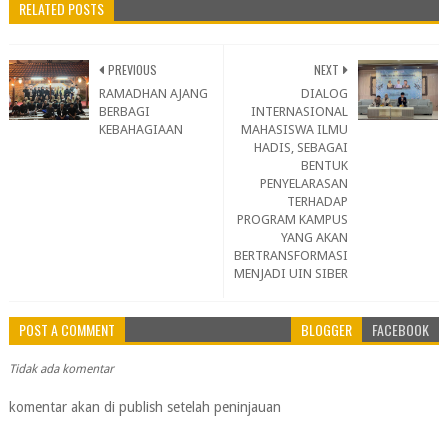
RELATED POSTS
PREVIOUS
NEXT
RAMADHAN AJANG
DIALOG
BERBAGI
INTERNASIONAL
KEBAHAGIAAN
MAHASISWA ILMU
HADIS, SEBAGAI
BENTUK
PENYELARASAN
TERHADAP
PROGRAM KAMPUS
YANG AKAN
BERTRANSFORMASI
MENJADI UIN SIBER
POST A COMMENT
BLOGGER
FACEBOOK
Tidak ada komentar
komentar akan di publish setelah peninjauan