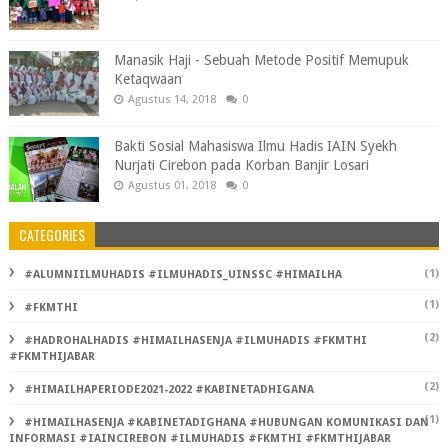
Manasik Haji - Sebuah Metode Positif Memupuk
Ketaqwaan
Agustus 14, 2018
0
Bakti Sosial Mahasiswa Ilmu Hadis IAIN Syekh
Nurjati Cirebon pada Korban Banjir Losari
Agustus 01, 2018
0
CATEGORIES
(1)
#ALUMNIILMUHADIS #ILMUHADIS_UINSSC #HIMAILHA
(1)
#FKMTHI
(2)
#HADROHALHADIS #HIMAILHASENJA #ILMUHADIS #FKMTHI
#FKMTHIJABAR
(2)
#HIMAILHAPERIODE2021-2022 #KABINETADHIGANA
(1)
#HIMAILHASENJA #KABINETADIGHANA #HUBUNGAN KOMUNIKASI DAN
INFORMASI #IAINCIREBON #ILMUHADIS #FKMTHI #FKMTHIJABAR