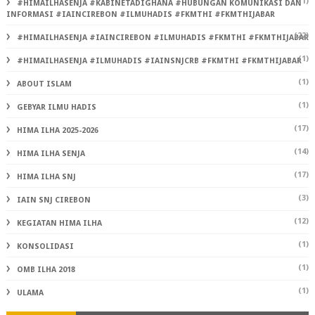
(1)
#HIMAILHASENJA #KABINETADIGHANA #HUBUNGAN KOMUNIKASI DAN
INFORMASI #IAINCIREBON #ILMUHADIS #FKMTHI #FKMTHIJABAR
(22)
#HIMAILHASENJA #IAINCIREBON #ILMUHADIS #FKMTHI #FKMTHIJABAR
(1)
#HIMAILHASENJA #ILMUHADIS #IAINSNJCRB #FKMTHI #FKMTHIJABAR
(1)
ABOUT ISLAM
(1)
GEBYAR ILMU HADIS
(17)
HIMA ILHA 2025-2026
(14)
HIMA ILHA SENJA
(17)
HIMA ILHA SNJ
(3)
IAIN SNJ CIREBON
(12)
KEGIATAN HIMA ILHA
(1)
KONSOLIDASI
(1)
OMB ILHA 2018
(1)
ULAMA