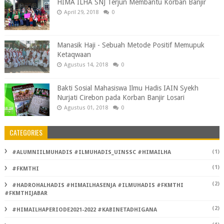
HIMA ILHA SNJ Terjun Membantu Korban Banjir
April 29, 2018
0
Manasik Haji - Sebuah Metode Positif Memupuk
Ketaqwaan
Agustus 14, 2018
0
Bakti Sosial Mahasiswa Ilmu Hadis IAIN Syekh
Nurjati Cirebon pada Korban Banjir Losari
Agustus 01, 2018
0
CATEGORIES
(1)
#ALUMNIILMUHADIS #ILMUHADIS_UINSSC #HIMAILHA
(1)
#FKMTHI
(2)
#HADROHALHADIS #HIMAILHASENJA #ILMUHADIS #FKMTHI
#FKMTHIJABAR
(2)
#HIMAILHAPERIODE2021-2022 #KABINETADHIGANA