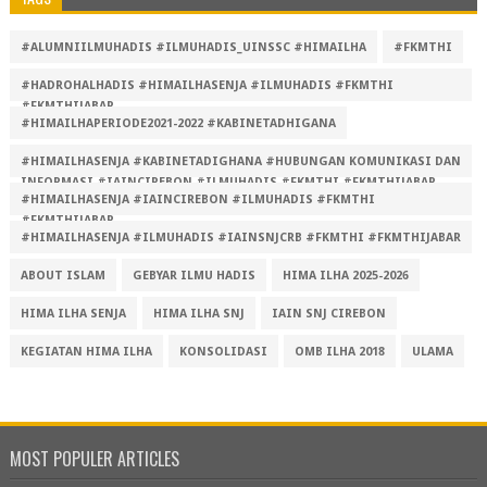
#ALUMNIILMUHADIS #ILMUHADIS_UINSSC #HIMAILHA
#FKMTHI
#HADROHALHADIS #HIMAILHASENJA #ILMUHADIS #FKMTHI
#FKMTHIJABAR
#HIMAILHAPERIODE2021-2022 #KABINETADHIGANA
#HIMAILHASENJA #KABINETADIGHANA #HUBUNGAN KOMUNIKASI DAN
INFORMASI #IAINCIREBON #ILMUHADIS #FKMTHI #FKMTHIJABAR
#HIMAILHASENJA #IAINCIREBON #ILMUHADIS #FKMTHI
#FKMTHIJABAR
#HIMAILHASENJA #ILMUHADIS #IAINSNJCRB #FKMTHI #FKMTHIJABAR
ABOUT ISLAM
GEBYAR ILMU HADIS
HIMA ILHA 2025-2026
HIMA ILHA SENJA
HIMA ILHA SNJ
IAIN SNJ CIREBON
KEGIATAN HIMA ILHA
KONSOLIDASI
OMB ILHA 2018
ULAMA
MOST POPULER ARTICLES