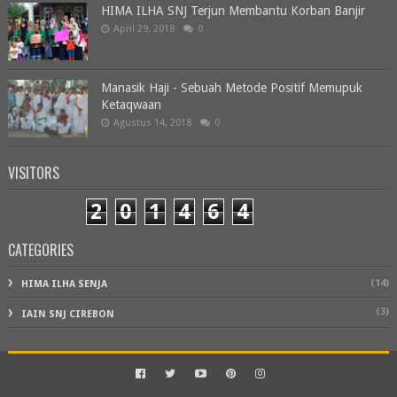
HIMA ILHA SNJ Terjun Membantu Korban Banjir
April 29, 2018
0
Manasik Haji - Sebuah Metode Positif Memupuk
Ketaqwaan
Agustus 14, 2018
0
VISITORS
2
0
1
4
6
4
CATEGORIES
(14)
HIMA ILHA SENJA
(3)
IAIN SNJ CIREBON