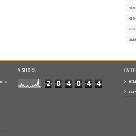
HIMA
HIM
KEG
OMB
VISITORS
CATEG
antu
2
0
4
0
4
4
HIM
IAI
e