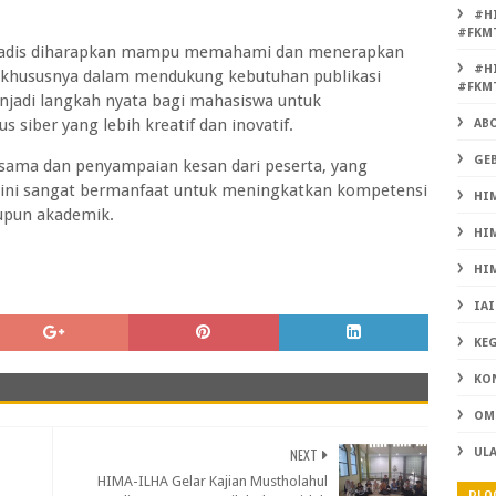
#H
#FKM
u Hadis diharapkan mampu memahami dan menerapkan
#H
f, khususnya dalam mendukung kebutuhan publikasi
#FKM
menjadi langkah nyata bagi mahasiswa untuk
iber yang lebih kreatif dan inovatif.
AB
GEB
sama dan penyampaian kesan dari peserta, yang
ni sangat bermanfaat untuk meningkatkan kompetensi
HIM
upun akademik.
HIM
HIM
IAI
KE
KO
OMB
NEXT
UL
HIMA-ILHA Gelar Kajian Mustholahul
BLO