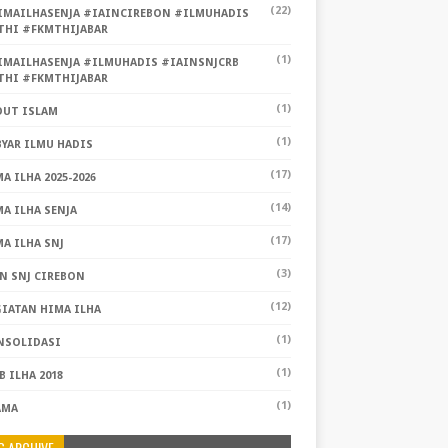
(22)
IMAILHASENJA #IAINCIREBON #ILMUHADIS
THI #FKMTHIJABAR
(1)
IMAILHASENJA #ILMUHADIS #IAINSNJCRB
THI #FKMTHIJABAR
(1)
OUT ISLAM
(1)
YAR ILMU HADIS
(17)
A ILHA 2025-2026
(14)
A ILHA SENJA
(17)
A ILHA SNJ
(3)
N SNJ CIREBON
(12)
GIATAN HIMA ILHA
(1)
NSOLIDASI
(1)
 ILHA 2018
(1)
AMA
G ARCHIVE