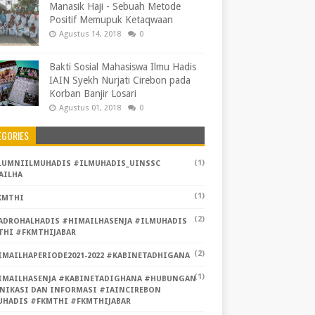
Manasik Haji - Sebuah Metode
Positif Memupuk Ketaqwaan
Agustus 14, 2018
0
Bakti Sosial Mahasiswa Ilmu Hadis
IAIN Syekh Nurjati Cirebon pada
Korban Banjir Losari
Agustus 01, 2018
0
EGORIES
(1)
LUMNIILMUHADIS #ILMUHADIS_UINSSC
AILHA
(1)
KMTHI
(2)
ADROHALHADIS #HIMAILHASENJA #ILMUHADIS
THI #FKMTHIJABAR
(2)
IMAILHAPERIODE2021-2022 #KABINETADHIGANA
(1)
IMAILHASENJA #KABINETADIGHANA #HUBUNGAN
NIKASI DAN INFORMASI #IAINCIREBON
UHADIS #FKMTHI #FKMTHIJABAR