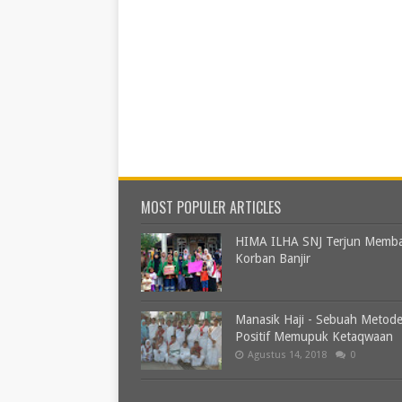
MOST POPULER ARTICLES
HIMA ILHA SNJ Terjun Memb
Korban Banjir
Manasik Haji - Sebuah Metod
Positif Memupuk Ketaqwaan
Agustus 14, 2018
0