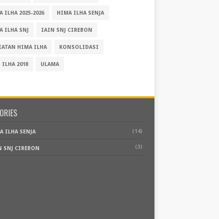
 ILHA 2025-2026
HIMA ILHA SENJA
A ILHA SNJ
IAIN SNJ CIREBON
IATAN HIMA ILHA
KONSOLIDASI
 ILHA 2018
ULAMA
ORIES
(14)
A ILHA SENJA
(3)
N SNJ CIREBON