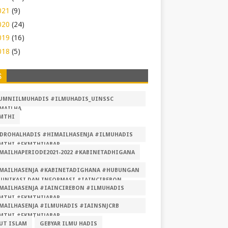
021
(9)
020
(24)
019
(16)
018
(5)
S
UMNIILMUHADIS #ILMUHADIS_UINSSC
MAILHA
MTHI
DROHALHADIS #HIMAILHASENJA #ILMUHADIS
MTHI #FKMTHIJABAR
MAILHAPERIODE2021-2022 #KABINETADHIGANA
MAILHASENJA #KABINETADIGHANA #HUBUNGAN
UNIKASI DAN INFORMASI #IAINCIREBON
MAILHASENJA #IAINCIREBON #ILMUHADIS
MUHADIS #FKMTHI #FKMTHIJABAR
MTHI #FKMTHIJABAR
MAILHASENJA #ILMUHADIS #IAINSNJCRB
MTHI #FKMTHIJABAR
UT ISLAM
GEBYAR ILMU HADIS