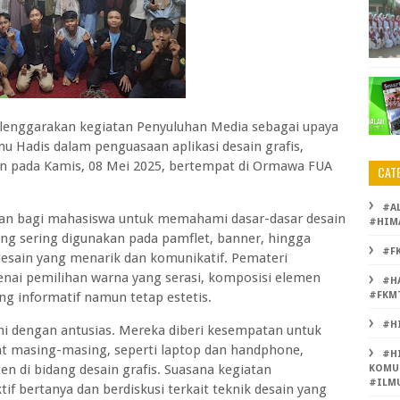
lenggarakan kegiatan Penyuluhan Media sebagai upaya
Hadis dalam penguasaan aplikasi desain grafis,
kan pada Kamis, 08 Mei 2025, bertempat di Ormawa FUA
CAT
#A
ran bagi mahasiswa untuk memahami dasar-dasar desain
#HIM
yang sering digunakan pada pamflet, banner, hingga
#F
desain yang menarik dan komunikatif. Pemateri
i pemilihan warna yang serasi, komposisi elemen
#H
ng informatif namun tetap estetis.
#FKM
#H
ni dengan antusias. Mereka diberi kesempatan untuk
t masing-masing, seperti laptop dan handphone,
#H
 di bidang desain grafis. Suasana kegiatan
KOMU
#ILM
tif bertanya dan berdiskusi terkait teknik desain yang