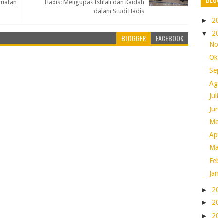
guatan
Hadis: Mengupas Istilah dan Kaidah
dalam Studi Hadis
►
2
▼
2
BLOGGER
FACEBOOK
No
Ok
Se
Ag
Ju
Ju
Me
Ap
Ma
Fe
Ja
►
2
►
2
►
2