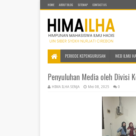
HOME
ABOUT BLOG
SITEMAP
CONTACT US
PERIODE KEPENGURUSAN
WEB ILMU H
Penyuluhan Media oleh Divisi 
HIMA ILHA SENJA
Mei 08, 2025
0