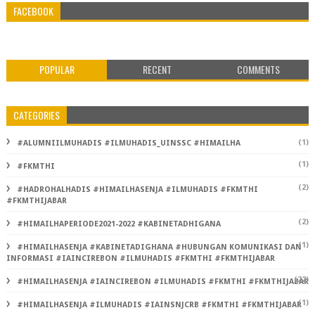
FACEBOOK
POPULAR
RECENT
COMMENTS
CATEGORIES
(1)
#ALUMNIILMUHADIS #ILMUHADIS_UINSSC #HIMAILHA
(1)
#FKMTHI
(2)
#HADROHALHADIS #HIMAILHASENJA #ILMUHADIS #FKMTHI
#FKMTHIJABAR
(2)
#HIMAILHAPERIODE2021-2022 #KABINETADHIGANA
(1)
#HIMAILHASENJA #KABINETADIGHANA #HUBUNGAN KOMUNIKASI DAN
INFORMASI #IAINCIREBON #ILMUHADIS #FKMTHI #FKMTHIJABAR
(22)
#HIMAILHASENJA #IAINCIREBON #ILMUHADIS #FKMTHI #FKMTHIJABAR
(1)
#HIMAILHASENJA #ILMUHADIS #IAINSNJCRB #FKMTHI #FKMTHIJABAR