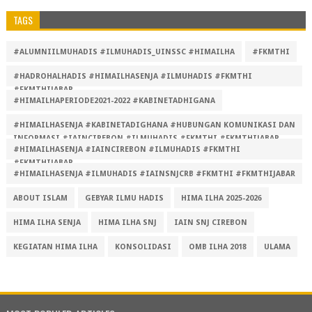
TAGS
#ALUMNIILMUHADIS #ILMUHADIS_UINSSC #HIMAILHA
#FKMTHI
#HADROHALHADIS #HIMAILHASENJA #ILMUHADIS #FKMTHI
#FKMTHIJABAR
#HIMAILHAPERIODE2021-2022 #KABINETADHIGANA
#HIMAILHASENJA #KABINETADIGHANA #HUBUNGAN KOMUNIKASI DAN
INFORMASI #IAINCIREBON #ILMUHADIS #FKMTHI #FKMTHIJABAR
#HIMAILHASENJA #IAINCIREBON #ILMUHADIS #FKMTHI
#FKMTHIJABAR
#HIMAILHASENJA #ILMUHADIS #IAINSNJCRB #FKMTHI #FKMTHIJABAR
ABOUT ISLAM
GEBYAR ILMU HADIS
HIMA ILHA 2025-2026
HIMA ILHA SENJA
HIMA ILHA SNJ
IAIN SNJ CIREBON
KEGIATAN HIMA ILHA
KONSOLIDASI
OMB ILHA 2018
ULAMA