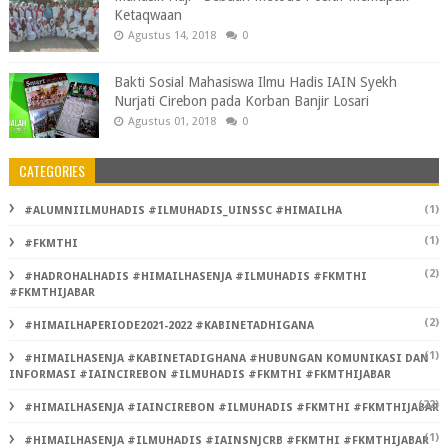
Ketaqwaan
Agustus 14, 2018
0
Bakti Sosial Mahasiswa Ilmu Hadis IAIN Syekh
Nurjati Cirebon pada Korban Banjir Losari
Agustus 01, 2018
0
CATEGORIES
(1)
#ALUMNIILMUHADIS #ILMUHADIS_UINSSC #HIMAILHA
(1)
#FKMTHI
(2)
#HADROHALHADIS #HIMAILHASENJA #ILMUHADIS #FKMTHI
#FKMTHIJABAR
(2)
#HIMAILHAPERIODE2021-2022 #KABINETADHIGANA
(1)
#HIMAILHASENJA #KABINETADIGHANA #HUBUNGAN KOMUNIKASI DAN
INFORMASI #IAINCIREBON #ILMUHADIS #FKMTHI #FKMTHIJABAR
(22)
#HIMAILHASENJA #IAINCIREBON #ILMUHADIS #FKMTHI #FKMTHIJABAR
(1)
#HIMAILHASENJA #ILMUHADIS #IAINSNJCRB #FKMTHI #FKMTHIJABAR