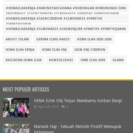
#HIMAILHASENJA #KABINETADIGHANA #HUBUNGAN KOMUNIKASI DAN
INFORMASI #IAINCIREBON #ILMUHADIS #FKMTHI #FKMTHIJABAR
#HIMAILHASENJA #IAINCIREBON #ILMUHADIS #FKMTHI
#FKMTHIJABAR
#HIMAILHASENJA #ILMUHADIS #IAINSNJCRB #FKMTHI #FKMTHIJABAR
ABOUT ISLAM
GEBYAR ILMU HADIS
HIMA ILHA 2025-2026
HIMA ILHA SENJA
HIMA ILHA SNJ
IAIN SNJ CIREBON
KEGIATAN HIMA ILHA
KONSOLIDASI
OMB ILHA 2018
ULAMA
MOST POPULER ARTICLES
HIMA ILHA SNJ Terjun Membantu Korban Banjir
April 29, 2018
0
Manasik Haji - Sebuah Metode Positif Memupuk
Ketaqwaan