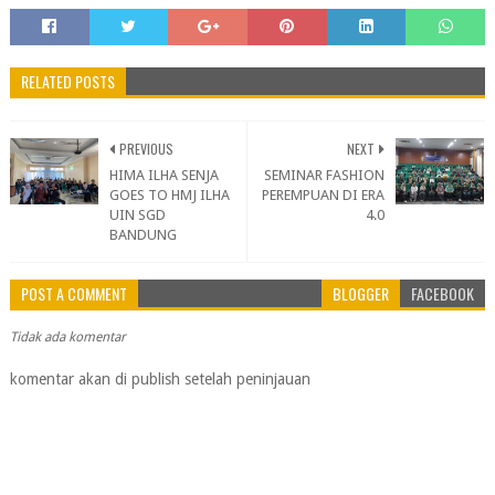
RELATED POSTS
PREVIOUS
NEXT
HIMA ILHA SENJA
SEMINAR FASHION
GOES TO HMJ ILHA
PEREMPUAN DI ERA
UIN SGD
4.0
BANDUNG
POST A COMMENT
BLOGGER
FACEBOOK
Tidak ada komentar
komentar akan di publish setelah peninjauan