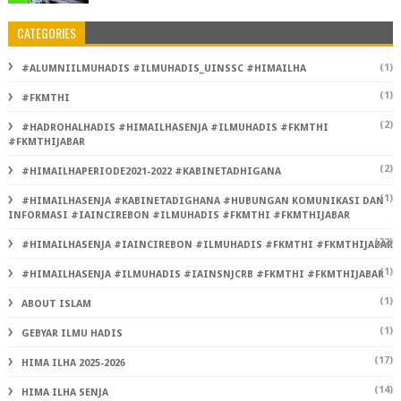
CATEGORIES
(1)
#ALUMNIILMUHADIS #ILMUHADIS_UINSSC #HIMAILHA
(1)
#FKMTHI
(2)
#HADROHALHADIS #HIMAILHASENJA #ILMUHADIS #FKMTHI
#FKMTHIJABAR
(2)
#HIMAILHAPERIODE2021-2022 #KABINETADHIGANA
(1)
#HIMAILHASENJA #KABINETADIGHANA #HUBUNGAN KOMUNIKASI DAN
INFORMASI #IAINCIREBON #ILMUHADIS #FKMTHI #FKMTHIJABAR
(22)
#HIMAILHASENJA #IAINCIREBON #ILMUHADIS #FKMTHI #FKMTHIJABAR
(1)
#HIMAILHASENJA #ILMUHADIS #IAINSNJCRB #FKMTHI #FKMTHIJABAR
(1)
ABOUT ISLAM
(1)
GEBYAR ILMU HADIS
(17)
HIMA ILHA 2025-2026
(14)
HIMA ILHA SENJA