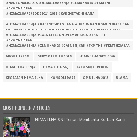
#HADROHALHADIS #HIMAILHASENJA #ILMUHADIS #FKMTHI
#FKMTHIJABAR
#HIMAILHAPERIODE2021-2022 #KABINETADHIGANA
#HIMAILHASENJA #KABINETADIGHANA #HUBUNGAN KOMUNIKASI DAN
INFORMASI #IAINCIREBON #ILMUHADIS #FKMTHI #FKMTHIJABAR
#HIMAILHASENJA #IAINCIREBON #ILMUHADIS #FKMTHI
#FKMTHIJABAR
#HIMAILHASENJA #ILMUHADIS #IAINSNJCRB #FKMTHI #FKMTHIJABAR
ABOUT ISLAM
GEBYAR ILMU HADIS
HIMA ILHA 2025-2026
HIMA ILHA SENJA
HIMA ILHA SNJ
IAIN SNJ CIREBON
KEGIATAN HIMA ILHA
KONSOLIDASI
OMB ILHA 2018
ULAMA
MOST POPULER ARTICLES
HIMA ILHA SNJ Terjun Membantu Korban Banjir