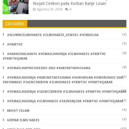
Nurjati Cirebon pada Korban Banjir Losari
Agustus 01, 2018
0
CATEGORIES
(1)
#ALUMNIILMUHADIS #ILMUHADIS_UINSSC #HIMAILHA
(1)
#FKMTHI
(2)
#HADROHALHADIS #HIMAILHASENJA #ILMUHADIS #FKMTHI
#FKMTHIJABAR
(2)
#HIMAILHAPERIODE2021-2022 #KABINETADHIGANA
(1)
#HIMAILHASENJA #KABINETADIGHANA #HUBUNGAN KOMUNIKASI DAN
INFORMASI #IAINCIREBON #ILMUHADIS #FKMTHI #FKMTHIJABAR
(22)
#HIMAILHASENJA #IAINCIREBON #ILMUHADIS #FKMTHI #FKMTHIJABAR
(1)
#HIMAILHASENJA #ILMUHADIS #IAINSNJCRB #FKMTHI #FKMTHIJABAR
(1)
ABOUT ISLAM
(1)
GEBYAR ILMU HADIS
(17)