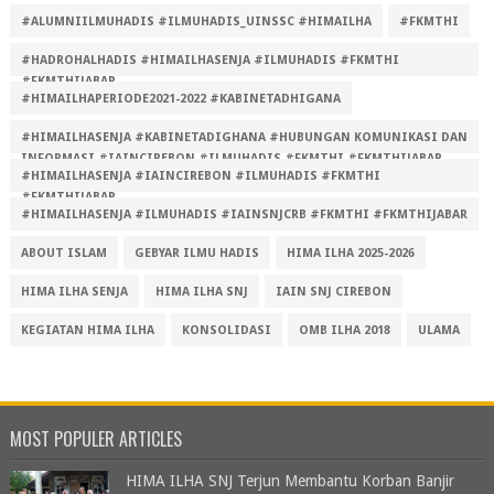
#ALUMNIILMUHADIS #ILMUHADIS_UINSSC #HIMAILHA
#FKMTHI
#HADROHALHADIS #HIMAILHASENJA #ILMUHADIS #FKMTHI
#FKMTHIJABAR
#HIMAILHAPERIODE2021-2022 #KABINETADHIGANA
#HIMAILHASENJA #KABINETADIGHANA #HUBUNGAN KOMUNIKASI DAN
INFORMASI #IAINCIREBON #ILMUHADIS #FKMTHI #FKMTHIJABAR
#HIMAILHASENJA #IAINCIREBON #ILMUHADIS #FKMTHI
#FKMTHIJABAR
#HIMAILHASENJA #ILMUHADIS #IAINSNJCRB #FKMTHI #FKMTHIJABAR
ABOUT ISLAM
GEBYAR ILMU HADIS
HIMA ILHA 2025-2026
HIMA ILHA SENJA
HIMA ILHA SNJ
IAIN SNJ CIREBON
KEGIATAN HIMA ILHA
KONSOLIDASI
OMB ILHA 2018
ULAMA
MOST POPULER ARTICLES
HIMA ILHA SNJ Terjun Membantu Korban Banjir