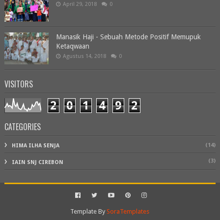
April 29, 2018
0
Manasik Haji - Sebuah Metode Positif Memupuk
Ketaqwaan
Agustus 14, 2018
0
VISITORS
2
0
1
4
9
2
CATEGORIES
(14)
HIMA ILHA SENJA
(3)
IAIN SNJ CIREBON
Template By
SoraTemplates