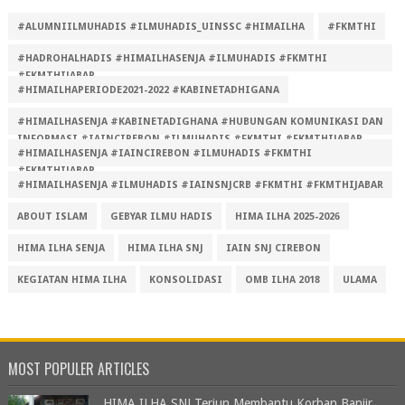
#ALUMNIILMUHADIS #ILMUHADIS_UINSSC #HIMAILHA
#FKMTHI
#HADROHALHADIS #HIMAILHASENJA #ILMUHADIS #FKMTHI
#FKMTHIJABAR
#HIMAILHAPERIODE2021-2022 #KABINETADHIGANA
#HIMAILHASENJA #KABINETADIGHANA #HUBUNGAN KOMUNIKASI DAN
INFORMASI #IAINCIREBON #ILMUHADIS #FKMTHI #FKMTHIJABAR
#HIMAILHASENJA #IAINCIREBON #ILMUHADIS #FKMTHI
#FKMTHIJABAR
#HIMAILHASENJA #ILMUHADIS #IAINSNJCRB #FKMTHI #FKMTHIJABAR
ABOUT ISLAM
GEBYAR ILMU HADIS
HIMA ILHA 2025-2026
HIMA ILHA SENJA
HIMA ILHA SNJ
IAIN SNJ CIREBON
KEGIATAN HIMA ILHA
KONSOLIDASI
OMB ILHA 2018
ULAMA
MOST POPULER ARTICLES
HIMA ILHA SNJ Terjun Membantu Korban Banjir