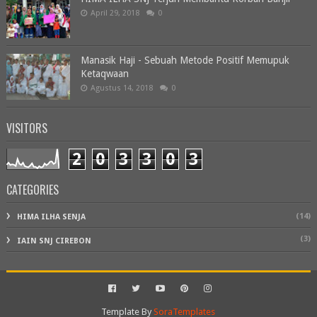
April 29, 2018
0
Manasik Haji - Sebuah Metode Positif Memupuk
Ketaqwaan
Agustus 14, 2018
0
VISITORS
2
0
3
3
0
3
CATEGORIES
(14)
HIMA ILHA SENJA
(3)
IAIN SNJ CIREBON
Template By
SoraTemplates