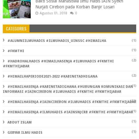
Bakti Sosial Mahasiswa Ilmu Hadis IAIN Syekh
Nurjati Cirebon pada Korban Banjir Losari
Agustus 01, 2018
0
CATEGORIES
(1)
#ALUMNIILMUHADIS #ILMUHADIS_UINSSC #HIMAILHA
(1)
#FKMTHI
(2)
#HADROHALHADIS #HIMAILHASENJA #ILMUHADIS #FKMTHI
#FKMTHIJABAR
(2)
#HIMAILHAPERIODE2021-2022 #KABINETADHIGANA
(1)
#HIMAILHASENJA #KABINETADIGHANA #HUBUNGAN KOMUNIKASI DAN
INFORMASI #IAINCIREBON #ILMUHADIS #FKMTHI #FKMTHIJABAR
(22)
#HIMAILHASENJA #IAINCIREBON #ILMUHADIS #FKMTHI #FKMTHIJABAR
(1)
#HIMAILHASENJA #ILMUHADIS #IAINSNJCRB #FKMTHI #FKMTHIJABAR
(1)
ABOUT ISLAM
(1)
GEBYAR ILMU HADIS