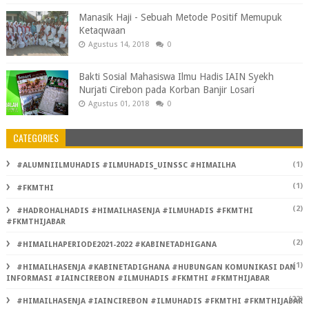
Manasik Haji - Sebuah Metode Positif Memupuk
Ketaqwaan
Agustus 14, 2018
0
Bakti Sosial Mahasiswa Ilmu Hadis IAIN Syekh
Nurjati Cirebon pada Korban Banjir Losari
Agustus 01, 2018
0
CATEGORIES
(1)
#ALUMNIILMUHADIS #ILMUHADIS_UINSSC #HIMAILHA
(1)
#FKMTHI
(2)
#HADROHALHADIS #HIMAILHASENJA #ILMUHADIS #FKMTHI
#FKMTHIJABAR
(2)
#HIMAILHAPERIODE2021-2022 #KABINETADHIGANA
(1)
#HIMAILHASENJA #KABINETADIGHANA #HUBUNGAN KOMUNIKASI DAN
INFORMASI #IAINCIREBON #ILMUHADIS #FKMTHI #FKMTHIJABAR
(22)
#HIMAILHASENJA #IAINCIREBON #ILMUHADIS #FKMTHI #FKMTHIJABAR