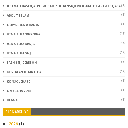
(1)
#HIMAILHASENJA #ILMUHADIS #IAINSNJCRB #FKMTHI #FKMTHIJABAR
(1)
ABOUT ISLAM
(1)
GEBYAR ILMU HADIS
(17)
HIMA ILHA 2025-2026
(14)
HIMA ILHA SENJA
(17)
HIMA ILHA SNJ
(3)
IAIN SNJ CIREBON
(12)
KEGIATAN HIMA ILHA
(1)
KONSOLIDASI
(1)
OMB ILHA 2018
(1)
ULAMA
BLOG ARCHIVE
►
2026
(1)