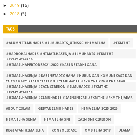
►
2019
(16)
►
2018
(5)
TAGS
#ALUMNIILMUHADIS #ILMUHADIS_UINSSC #HIMAILHA
#FKMTHI
#HADROHALHADIS #HIMAILHASENJA #ILMUHADIS #FKMTHI
#FKMTHIJABAR
#HIMAILHAPERIODE2021-2022 #KABINETADHIGANA
#HIMAILHASENJA #KABINETADIGHANA #HUBUNGAN KOMUNIKASI DAN
INFORMASI #IAINCIREBON #ILMUHADIS #FKMTHI #FKMTHIJABAR
#HIMAILHASENJA #IAINCIREBON #ILMUHADIS #FKMTHI
#FKMTHIJABAR
#HIMAILHASENJA #ILMUHADIS #IAINSNJCRB #FKMTHI #FKMTHIJABAR
ABOUT ISLAM
GEBYAR ILMU HADIS
HIMA ILHA 2025-2026
HIMA ILHA SENJA
HIMA ILHA SNJ
IAIN SNJ CIREBON
KEGIATAN HIMA ILHA
KONSOLIDASI
OMB ILHA 2018
ULAMA