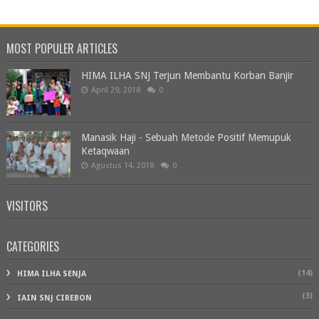
MOST POPULER ARTICLES
HIMA ILHA SNJ Terjun Membantu Korban Banjir
April 29, 2018
0
Manasik Haji - Sebuah Metode Positif Memupuk
Ketaqwaan
Agustus 14, 2018
0
VISITORS
CATEGORIES
(14)
HIMA ILHA SENJA
(3)
IAIN SNJ CIREBON