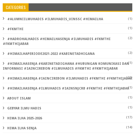
CATEGORIES
(1)
#ALUMNIILMUHADIS #ILMUHADIS_UINSSC #HIMAILHA
(1)
#FKMTHI
(2)
#HADROHALHADIS #HIMAILHASENJA #ILMUHADIS #FKMTHI
#FKMTHIJABAR
(2)
#HIMAILHAPERIODE2021-2022 #KABINETADHIGANA
(1)
#HIMAILHASENJA #KABINETADIGHANA #HUBUNGAN KOMUNIKASI DAN
INFORMASI #IAINCIREBON #ILMUHADIS #FKMTHI #FKMTHIJABAR
(22)
#HIMAILHASENJA #IAINCIREBON #ILMUHADIS #FKMTHI #FKMTHIJABAR
(1)
#HIMAILHASENJA #ILMUHADIS #IAINSNJCRB #FKMTHI #FKMTHIJABAR
(1)
ABOUT ISLAM
(1)
GEBYAR ILMU HADIS
(17)
HIMA ILHA 2025-2026
(14)
HIMA ILHA SENJA