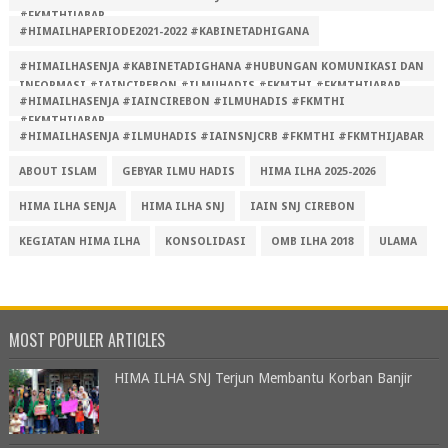
#FKMTHIJABAR
#HIMAILHAPERIODE2021-2022 #KABINETADHIGANA
#HIMAILHASENJA #KABINETADIGHANA #HUBUNGAN KOMUNIKASI DAN
INFORMASI #IAINCIREBON #ILMUHADIS #FKMTHI #FKMTHIJABAR
#HIMAILHASENJA #IAINCIREBON #ILMUHADIS #FKMTHI
#FKMTHIJABAR
#HIMAILHASENJA #ILMUHADIS #IAINSNJCRB #FKMTHI #FKMTHIJABAR
ABOUT ISLAM
GEBYAR ILMU HADIS
HIMA ILHA 2025-2026
HIMA ILHA SENJA
HIMA ILHA SNJ
IAIN SNJ CIREBON
KEGIATAN HIMA ILHA
KONSOLIDASI
OMB ILHA 2018
ULAMA
MOST POPULER ARTICLES
HIMA ILHA SNJ Terjun Membantu Korban Banjir