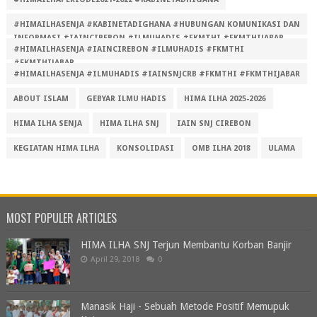
#HIMAILHASENJA #KABINETADIGHANA #HUBUNGAN KOMUNIKASI DAN
INFORMASI #IAINCIREBON #ILMUHADIS #FKMTHI #FKMTHIJABAR
#HIMAILHASENJA #IAINCIREBON #ILMUHADIS #FKMTHI
#FKMTHIJABAR
#HIMAILHASENJA #ILMUHADIS #IAINSNJCRB #FKMTHI #FKMTHIJABAR
ABOUT ISLAM
GEBYAR ILMU HADIS
HIMA ILHA 2025-2026
HIMA ILHA SENJA
HIMA ILHA SNJ
IAIN SNJ CIREBON
KEGIATAN HIMA ILHA
KONSOLIDASI
OMB ILHA 2018
ULAMA
MOST POPULER ARTICLES
HIMA ILHA SNJ Terjun Membantu Korban Banjir
April 29, 2018
0
Manasik Haji - Sebuah Metode Positif Memupuk