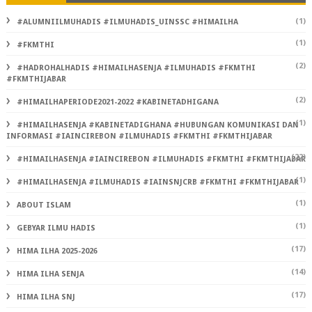
(1)
#ALUMNIILMUHADIS #ILMUHADIS_UINSSC #HIMAILHA
(1)
#FKMTHI
(2)
#HADROHALHADIS #HIMAILHASENJA #ILMUHADIS #FKMTHI
#FKMTHIJABAR
(2)
#HIMAILHAPERIODE2021-2022 #KABINETADHIGANA
(1)
#HIMAILHASENJA #KABINETADIGHANA #HUBUNGAN KOMUNIKASI DAN
INFORMASI #IAINCIREBON #ILMUHADIS #FKMTHI #FKMTHIJABAR
(22)
#HIMAILHASENJA #IAINCIREBON #ILMUHADIS #FKMTHI #FKMTHIJABAR
(1)
#HIMAILHASENJA #ILMUHADIS #IAINSNJCRB #FKMTHI #FKMTHIJABAR
(1)
ABOUT ISLAM
(1)
GEBYAR ILMU HADIS
(17)
HIMA ILHA 2025-2026
(14)
HIMA ILHA SENJA
(17)
HIMA ILHA SNJ