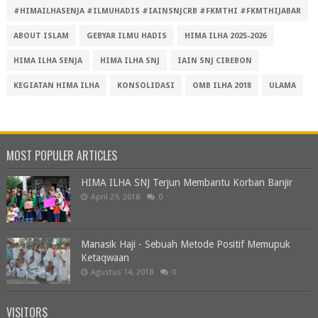
#HIMAILHASENJA #ILMUHADIS #IAINSNJCRB #FKMTHI #FKMTHIJABAR
ABOUT ISLAM
GEBYAR ILMU HADIS
HIMA ILHA 2025-2026
HIMA ILHA SENJA
HIMA ILHA SNJ
IAIN SNJ CIREBON
KEGIATAN HIMA ILHA
KONSOLIDASI
OMB ILHA 2018
ULAMA
MOST POPULER ARTICLES
HIMA ILHA SNJ Terjun Membantu Korban Banjir
April 29, 2018
0
Manasik Haji - Sebuah Metode Positif Memupuk
Ketaqwaan
Agustus 14, 2018
0
VISITORS