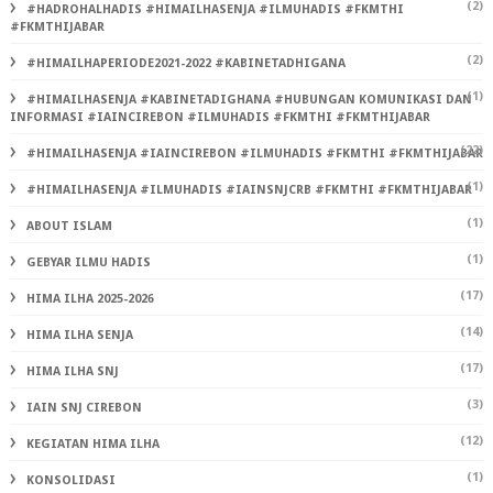
(2)
#HADROHALHADIS #HIMAILHASENJA #ILMUHADIS #FKMTHI
#FKMTHIJABAR
(2)
#HIMAILHAPERIODE2021-2022 #KABINETADHIGANA
(1)
#HIMAILHASENJA #KABINETADIGHANA #HUBUNGAN KOMUNIKASI DAN
INFORMASI #IAINCIREBON #ILMUHADIS #FKMTHI #FKMTHIJABAR
(22)
#HIMAILHASENJA #IAINCIREBON #ILMUHADIS #FKMTHI #FKMTHIJABAR
(1)
#HIMAILHASENJA #ILMUHADIS #IAINSNJCRB #FKMTHI #FKMTHIJABAR
(1)
ABOUT ISLAM
(1)
GEBYAR ILMU HADIS
(17)
HIMA ILHA 2025-2026
(14)
HIMA ILHA SENJA
(17)
HIMA ILHA SNJ
(3)
IAIN SNJ CIREBON
(12)
KEGIATAN HIMA ILHA
(1)
KONSOLIDASI