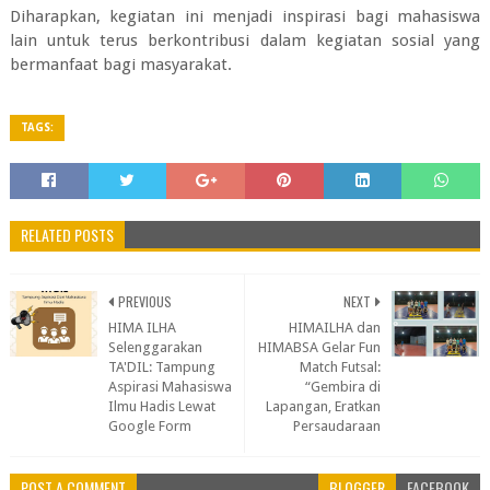
Diharapkan, kegiatan ini menjadi inspirasi bagi mahasiswa
lain untuk terus berkontribusi dalam kegiatan sosial yang
bermanfaat bagi masyarakat.
TAGS:
RELATED POSTS
PREVIOUS
NEXT
HIMA ILHA
HIMAILHA dan
Selenggarakan
HIMABSA Gelar Fun
TA'DIL: Tampung
Match Futsal:
Aspirasi Mahasiswa
“Gembira di
Ilmu Hadis Lewat
Lapangan, Eratkan
Google Form
Persaudaraan
POST A COMMENT
BLOGGER
FACEBOOK