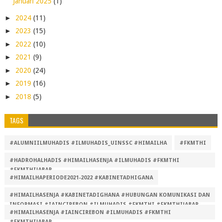
Januari 2025
(1)
►
2024
(11)
►
2023
(15)
►
2022
(10)
►
2021
(9)
►
2020
(24)
►
2019
(16)
►
2018
(5)
TAGS
#ALUMNIILMUHADIS #ILMUHADIS_UINSSC #HIMAILHA
#FKMTHI
#HADROHALHADIS #HIMAILHASENJA #ILMUHADIS #FKMTHI
#FKMTHIJABAR
#HIMAILHAPERIODE2021-2022 #KABINETADHIGANA
#HIMAILHASENJA #KABINETADIGHANA #HUBUNGAN KOMUNIKASI DAN
INFORMASI #IAINCIREBON #ILMUHADIS #FKMTHI #FKMTHIJABAR
#HIMAILHASENJA #IAINCIREBON #ILMUHADIS #FKMTHI
#FKMTHIJABAR