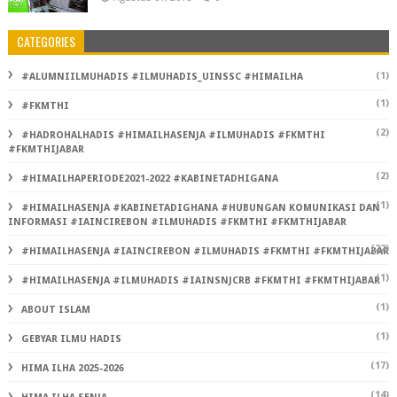
CATEGORIES
(1)
#ALUMNIILMUHADIS #ILMUHADIS_UINSSC #HIMAILHA
(1)
#FKMTHI
(2)
#HADROHALHADIS #HIMAILHASENJA #ILMUHADIS #FKMTHI
#FKMTHIJABAR
(2)
#HIMAILHAPERIODE2021-2022 #KABINETADHIGANA
(1)
#HIMAILHASENJA #KABINETADIGHANA #HUBUNGAN KOMUNIKASI DAN
INFORMASI #IAINCIREBON #ILMUHADIS #FKMTHI #FKMTHIJABAR
(22)
#HIMAILHASENJA #IAINCIREBON #ILMUHADIS #FKMTHI #FKMTHIJABAR
(1)
#HIMAILHASENJA #ILMUHADIS #IAINSNJCRB #FKMTHI #FKMTHIJABAR
(1)
ABOUT ISLAM
(1)
GEBYAR ILMU HADIS
(17)
HIMA ILHA 2025-2026
(14)