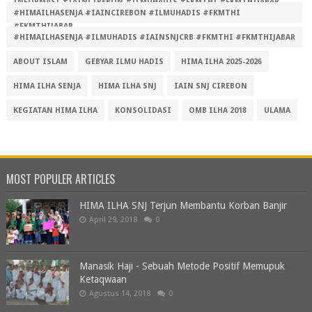
INFORMASI #IAINCIREBON #ILMUHADIS #FKMTHI #FKMTHIJABAR
#HIMAILHASENJA #IAINCIREBON #ILMUHADIS #FKMTHI
#FKMTHIJABAR
#HIMAILHASENJA #ILMUHADIS #IAINSNJCRB #FKMTHI #FKMTHIJABAR
ABOUT ISLAM
GEBYAR ILMU HADIS
HIMA ILHA 2025-2026
HIMA ILHA SENJA
HIMA ILHA SNJ
IAIN SNJ CIREBON
KEGIATAN HIMA ILHA
KONSOLIDASI
OMB ILHA 2018
ULAMA
MOST POPULER ARTICLES
HIMA ILHA SNJ Terjun Membantu Korban Banjir
April 29, 2018
0
Manasik Haji - Sebuah Metode Positif Memupuk
Ketaqwaan
Agustus 14, 2018
0